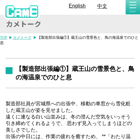
togg
English
中文
navi
TOP
カメトーク
【製造部出張編①】蔵王山の雪景色と、鳥の海温泉でのひと
息
【製造部出張編①】蔵王山の雪景色と、鳥
の海温泉でのひと息
製造部社員が宮城県への出張中、移動の車窓から雪化粧
した蔵王山が姿を見せました。
遠くに連なる白い山並みは、冬の澄んだ空気をいっそう
引き締めてくれるようで、 思わず見入ってしまうほどの
美しさでした。
出張の中日には、作業の疲れを癒すため、 **「わたり温