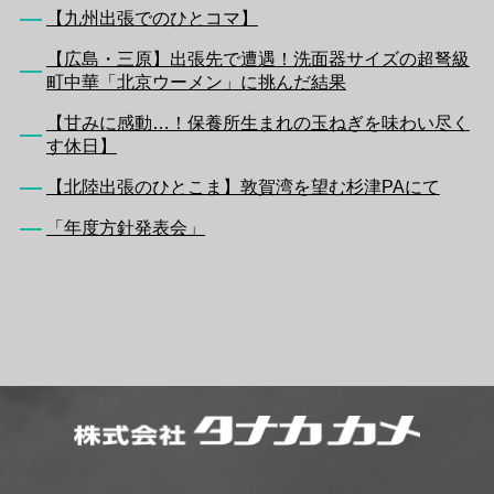
【九州出張でのひとコマ】
【広島・三原】出張先で遭遇！洗面器サイズの超弩級
町中華「北京ウーメン」に挑んだ結果
【甘みに感動…！保養所生まれの玉ねぎを味わい尽く
す休日】
【北陸出張のひとこま】敦賀湾を望む杉津PAにて
「年度方針発表会」