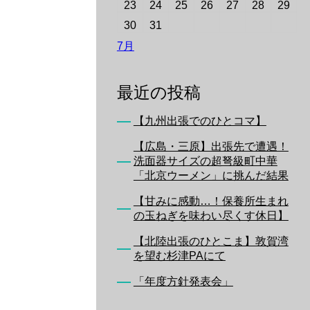
23
24
25
26
27
28
29
30
31
7月
最近の投稿
【九州出張でのひとコマ】
【広島・三原】出張先で遭遇！
洗面器サイズの超弩級町中華
「北京ウーメン」に挑んだ結果
【甘みに感動…！保養所生まれ
の玉ねぎを味わい尽くす休日】
【北陸出張のひとこま】敦賀湾
を望む杉津PAにて
「年度方針発表会」