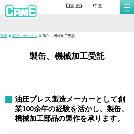
togg
English
中文
navi
TOP
製品・サービス
製缶、機械加工受託
製缶、機械加工受託
油圧プレス製造メーカーとして創
業100余年の経験を活かし、製缶、
機械加工部品の製作を承ります。