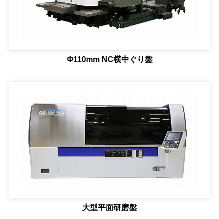
Φ110mm NC横中ぐり盤
大型平面研磨盤