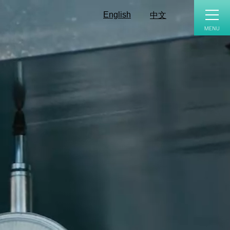
toggle
naviga
English
中文