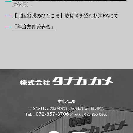
す休日】
【北陸出張のひとこま】敦賀湾を望む杉津PAにて
「年度方針発表会」
本社／工場
〒573-1132 大阪府枚方市招提田近1丁目3番地
072-857-3706
TEL：
／ FAX：072-855-0660