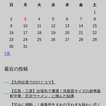
日
月
火
水
木
金
土
1
2
3
4
5
6
7
8
9
10
11
12
13
14
15
16
17
18
19
20
21
22
23
24
25
26
27
28
29
30
31
7月
最近の投稿
【九州出張でのひとコマ】
【広島・三原】出張先で遭遇！洗面器サイズの超弩級
町中華「北京ウーメン」に挑んだ結果
【甘みに感動…！保養所生まれの玉ねぎを味わい尽く