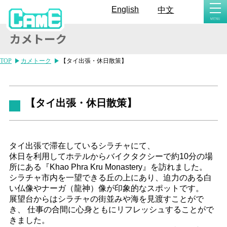
togg
English
中文
navi
TOP
カメトーク
【タイ出張・休日散策】
【タイ出張・休日散策】
タイ出張で滞在しているシラチャにて、
休日を利用してホテルからバイクタクシーで約10分の場
所にある『Khao Phra Kru Monastery』を訪れました。
シラチャ市内を一望できる丘の上にあり、迫力のある白
い仏像やナーガ（龍神）像が印象的なスポットです。
展望台からはシラチャの街並みや海を見渡すことがで
き、 仕事の合間に心身ともにリフレッシュすることがで
きました。