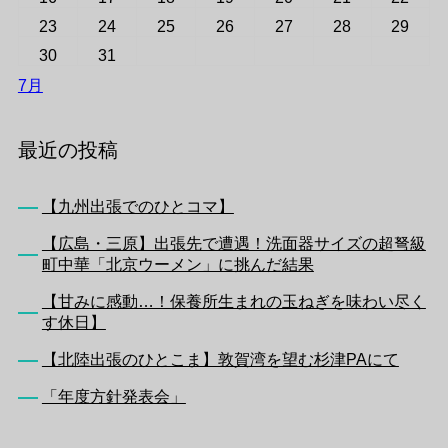
23
24
25
26
27
28
29
30
31
7月
最近の投稿
【九州出張でのひとコマ】
【広島・三原】出張先で遭遇！洗面器サイズの超弩級
町中華「北京ウーメン」に挑んだ結果
【甘みに感動…！保養所生まれの玉ねぎを味わい尽く
す休日】
【北陸出張のひとこま】敦賀湾を望む杉津PAにて
「年度方針発表会」