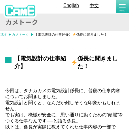
togg
English
中文
navi
TOP
カメトーク
【電気設計の仕事紹介】
係長に聞きました！
【電気設計の仕事紹
係長に聞きまし
介】
た！
今回は、タナカカメの電気設計係長に、普段の仕事内容
についてお聞きしました。
電気設計と聞くと、なんだか難しそうな印象かもしれま
せん。
でも実は、機械が安全に、思い通りに動くための“頭脳”を
つくる仕事なんです──と語る係長。
以下は、係長が実際に教えてくれた仕事内容の一部で