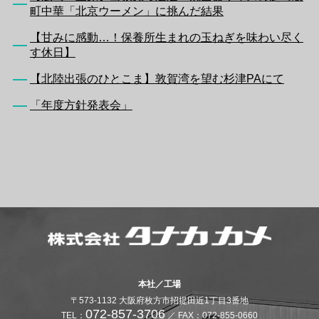
町中華「北京ウーメン」に挑んだ結果
【甘みに感動…！保養所生まれの玉ねぎを味わい尽く
す休日】
【北陸出張のひとこま】敦賀湾を望む杉津PAにて
「年度方針発表会」
本社／工場
〒573-1132 大阪府枚方市招提田近1丁目3番地
072-857-3706
TEL：
／ FAX：072-855-0660