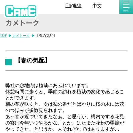
togg
English
中文
navi
TOP
カメトーク
【春の気配】
【春の気配】
弊社の敷地内は植栽にあふれています。
休憩時間に歩くと、季節の訪れを植栽の変化で感じるこ
とができます。
梅の花が咲くと、次は私の番だとばかりに桜の木には花
のつぼみが多数見られます。
あ～春が近づいてきたなぁ、と思うか、構内でする花見
の宴は今年いつやるかな、とか、はたまた花粉の季節が
やってきた、と思うか、人それぞれではありますが…