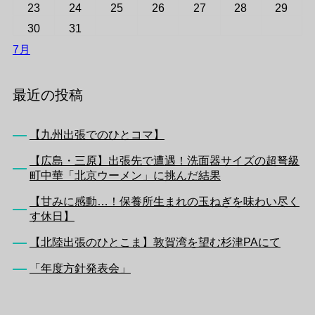
23
24
25
26
27
28
29
30
31
7月
最近の投稿
【九州出張でのひとコマ】
【広島・三原】出張先で遭遇！洗面器サイズの超弩級
町中華「北京ウーメン」に挑んだ結果
【甘みに感動…！保養所生まれの玉ねぎを味わい尽く
す休日】
【北陸出張のひとこま】敦賀湾を望む杉津PAにて
「年度方針発表会」