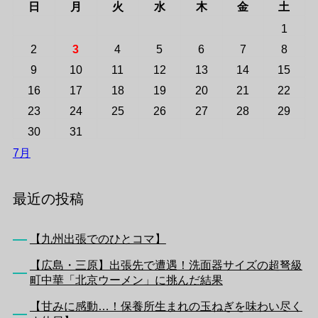
日
月
火
水
木
金
土
1
2
3
4
5
6
7
8
9
10
11
12
13
14
15
16
17
18
19
20
21
22
23
24
25
26
27
28
29
30
31
7月
最近の投稿
【九州出張でのひとコマ】
【広島・三原】出張先で遭遇！洗面器サイズの超弩級
町中華「北京ウーメン」に挑んだ結果
【甘みに感動…！保養所生まれの玉ねぎを味わい尽く