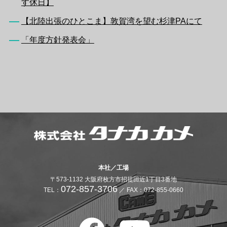
す休日】
【北陸出張のひとこま】敦賀湾を望む杉津PAにて
「年度方針発表会」
本社／工場
〒573-1132 大阪府枚方市招提田近1丁目3番地
072-857-3706
TEL：
／ FAX：072-855-0660