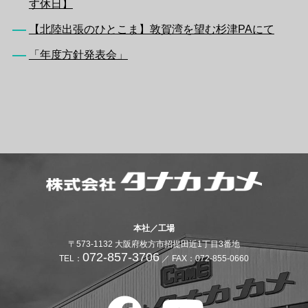
す休日】
【北陸出張のひとこま】敦賀湾を望む杉津PAにて
「年度方針発表会」
本社／工場
〒573-1132 大阪府枚方市招提田近1丁目3番地
072-857-3706
TEL：
／ FAX：072-855-0660