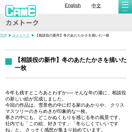
togg
English
中文
navi
TOP
カメトーク
【相談役の新作】冬のあたたかさを描いた一枚
【相談役の新作】冬のあたたかさを描いた
一枚
今年も残すところあとわずか── そんな年の瀬に、相談役
の新しい絵が完成しました。
今回の作品は、雪景色の中に灯る家のあかりや、 クリス
マスツリーのきらめきが印象的な一枚。
寒さの中にも、どこかぬくもりを感じる冬の風景です。
社内でも「この絵、好きです」「冬らしくていいです
ね」と、 さっそく感想が集まり始めています。