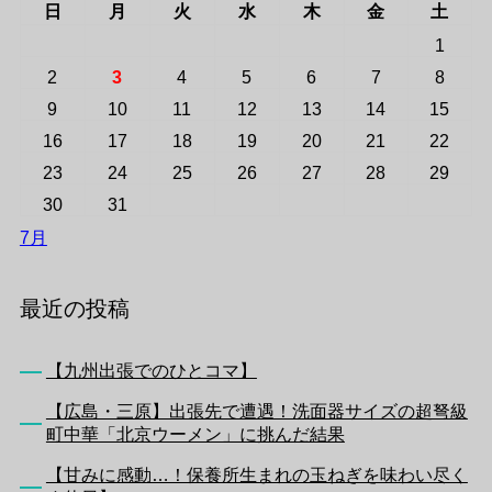
日
月
火
水
木
金
土
1
2
3
4
5
6
7
8
9
10
11
12
13
14
15
16
17
18
19
20
21
22
23
24
25
26
27
28
29
30
31
7月
最近の投稿
【九州出張でのひとコマ】
【広島・三原】出張先で遭遇！洗面器サイズの超弩級
町中華「北京ウーメン」に挑んだ結果
【甘みに感動…！保養所生まれの玉ねぎを味わい尽く