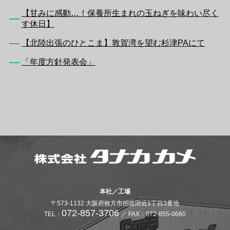
【甘みに感動…！保養所生まれの玉ねぎを味わい尽く
す休日】
【北陸出張のひとこま】敦賀湾を望む杉津PAにて
「年度方針発表会」
本社／工場
〒573-1132 大阪府枚方市招提田近1丁目3番地
072-857-3706
TEL：
／ FAX：072-855-0660