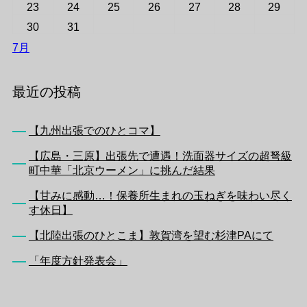
23
24
25
26
27
28
29
30
31
7月
最近の投稿
【九州出張でのひとコマ】
【広島・三原】出張先で遭遇！洗面器サイズの超弩級
町中華「北京ウーメン」に挑んだ結果
【甘みに感動…！保養所生まれの玉ねぎを味わい尽く
す休日】
【北陸出張のひとこま】敦賀湾を望む杉津PAにて
「年度方針発表会」