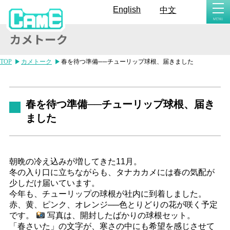
togg
English
中文
navi
TOP
カメトーク
春を待つ準備──チューリップ球根、届きました
春を待つ準備──チューリップ球根、届き
ました
朝晩の冷え込みが増してきた11月。
冬の入り口に立ちながらも、タナカカメには春の気配が
少しだけ届いています。
今年も、チューリップの球根が社内に到着しました。
赤、黄、ピンク、オレンジ──色とりどりの花が咲く予定
です。
写真は、開封したばかりの球根セット。
「春さいた」の文字が、寒さの中にも希望を感じさせて