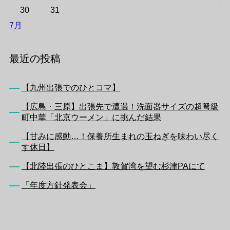
30
31
7月
最近の投稿
【九州出張でのひとコマ】
【広島・三原】出張先で遭遇！洗面器サイズの超弩級
町中華「北京ウーメン」に挑んだ結果
【甘みに感動…！保養所生まれの玉ねぎを味わい尽く
す休日】
【北陸出張のひとこま】敦賀湾を望む杉津PAにて
「年度方針発表会」