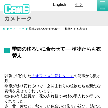
togg
English
中文
navi
TOP
カメトーク
季節の移ろいに合わせて──植物たちも衣替え
季節の移ろいに合わせて──植物たちも衣
替え
以前ご紹介した
「オフィスに彩りを！」
の記事から数ヶ
月。
季節が移り変わる中で、玄関まわりの植物たちも新たな
表情を見せてくれています。
社内の有志社員が、花の入れ替えや鉢の手入れを行って
くれました。
赤・黄・紫など、秋らしい色合いの花々が並び、 訪れる