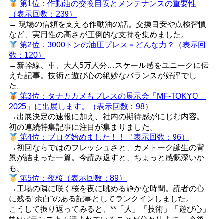
第1位：作動油の交換目安とメンテナンスの重要性
（表示回数：239）
→ 現場の信頼を支える作動油の話。交換目安や点検習慣
など、実用性の高さが圧倒的な支持を集めました。
第2位：3000トンの油圧プレス＝どんな力？（表示回
数：120）
→新幹線、車、大人5万人分…スケール感をユニークに伝
えた記事。技術と遊び心の絶妙なバランスが好評でし
た。
第3位：タナカカメもプレスの展示会「MF-TOKYO
2025」に出展します。（表示回数：98）
→出展決定の速報に加え、社内の期待感がにじむ内容。
初の連続特集記事に注目が集まりました。
第4位：ブログ始めました！！（表示回数：96）
→初回ならではのフレッシュさと、カメトーク誕生の背
景が詰まった一篇。今読み返すと、ちょっと感慨深いか
も。
第5位：夜桜（表示回数：89）
→工場の隣に咲く桜を夜に眺める静かな時間。読者の心
に残る“余白”のある記事としてランクインしました。
こうして振り返ってみると、**「人」「技術」「遊び心」