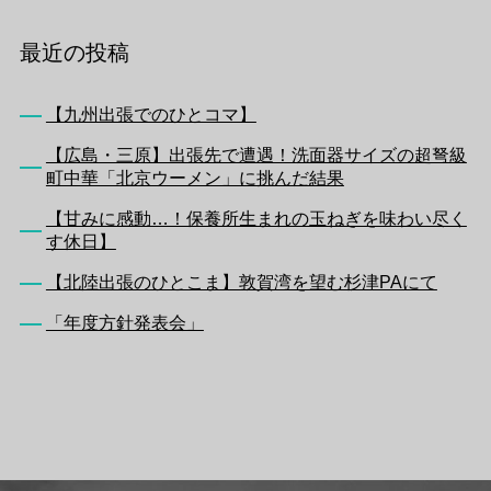
最近の投稿
【九州出張でのひとコマ】
【広島・三原】出張先で遭遇！洗面器サイズの超弩級
町中華「北京ウーメン」に挑んだ結果
【甘みに感動…！保養所生まれの玉ねぎを味わい尽く
す休日】
【北陸出張のひとこま】敦賀湾を望む杉津PAにて
「年度方針発表会」