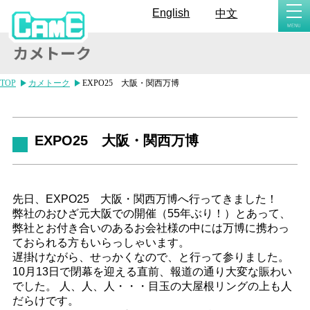
togg
English
中文
navi
TOP
カメトーク
EXPO25 大阪・関西万博
EXPO25 大阪・関西万博
先日、EXPO25 大阪・関西万博へ行ってきました！
弊社のおひざ元大阪での開催（55年ぶり！）とあって、
弊社とお付き合いのあるお会社様の中には万博に携わっ
ておられる方もいらっしゃいます。
遅掛けながら、せっかくなので、と行って参りました。
10月13日で閉幕を迎える直前、報道の通り大変な賑わい
でした。 人、人、人・・・目玉の大屋根リングの上も人
だらけです。