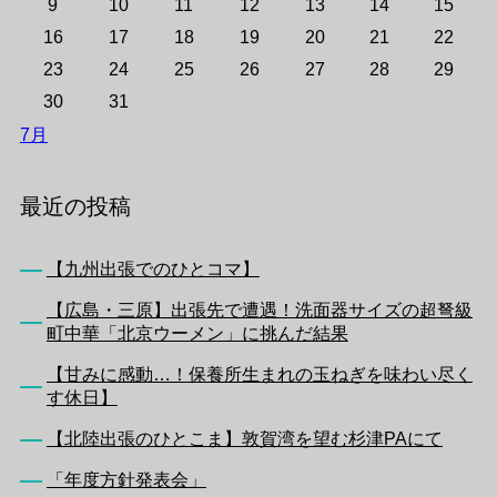
9
10
11
12
13
14
15
16
17
18
19
20
21
22
23
24
25
26
27
28
29
30
31
7月
最近の投稿
【九州出張でのひとコマ】
【広島・三原】出張先で遭遇！洗面器サイズの超弩級
町中華「北京ウーメン」に挑んだ結果
【甘みに感動…！保養所生まれの玉ねぎを味わい尽く
す休日】
【北陸出張のひとこま】敦賀湾を望む杉津PAにて
「年度方針発表会」