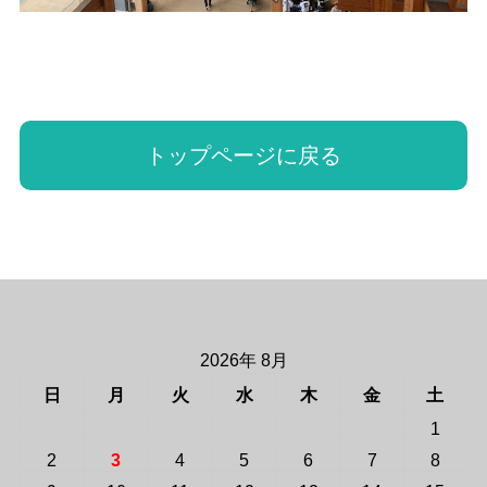
トップページに戻る
2026年 8月
日
月
火
水
木
金
土
1
2
3
4
5
6
7
8