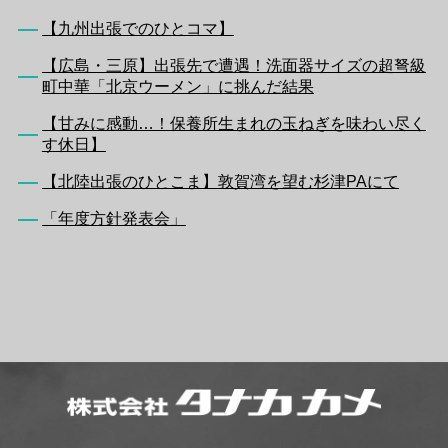
【九州出張でのひとコマ】
【広島・三原】出張先で遭遇！洗面器サイズの超弩級
町中華「北京ウーメン」に挑んだ結果
【甘みに感動…！保養所生まれの玉ねぎを味わい尽く
す休日】
【北陸出張のひとこま】敦賀湾を望む杉津PAにて
「年度方針発表会」