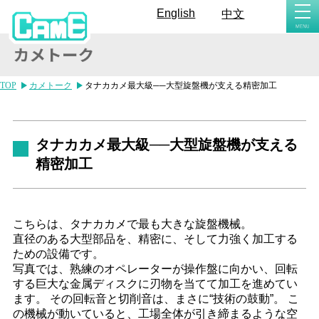
togg
English
中文
navi
TOP
カメトーク
タナカカメ最大級──大型旋盤機が支える精密加工
タナカカメ最大級──大型旋盤機が支える
精密加工
こちらは、タナカカメで最も大きな旋盤機械。
直径のある大型部品を、精密に、そして力強く加工する
ための設備です。
写真では、熟練のオペレーターが操作盤に向かい、回転
する巨大な金属ディスクに刃物を当てて加工を進めてい
ます。 その回転音と切削音は、まさに“技術の鼓動”。 こ
の機械が動いていると、工場全体が引き締まるような空