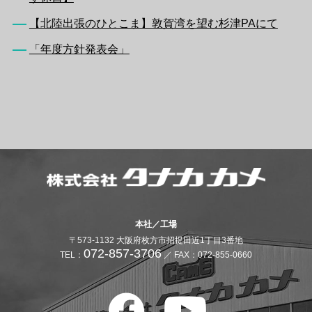
【北陸出張のひとこま】敦賀湾を望む杉津PAにて
「年度方針発表会」
本社／工場
〒573-1132 大阪府枚方市招提田近1丁目3番地
072-857-3706
TEL：
／ FAX：072-855-0660