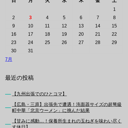
日
月
火
水
木
金
土
1
2
3
4
5
6
7
8
9
10
11
12
13
14
15
16
17
18
19
20
21
22
23
24
25
26
27
28
29
30
31
7月
最近の投稿
【九州出張でのひとコマ】
【広島・三原】出張先で遭遇！洗面器サイズの超弩級
町中華「北京ウーメン」に挑んだ結果
【甘みに感動…！保養所生まれの玉ねぎを味わい尽く
す休日】