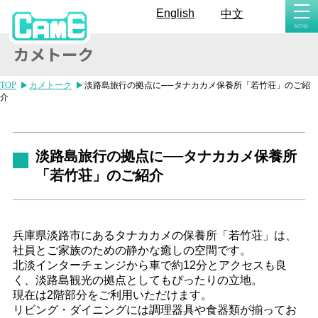
togg
English
中文
navi
TOP
カメトーク
淡路島旅行の拠点に──タナカカメ保養所「若竹荘」のご紹
介
淡路島旅行の拠点に──タナカカメ保養所
「若竹荘」のご紹介
兵庫県淡路市にあるタナカカメの保養所「若竹荘」は、
社員とご家族のための静かな癒しの空間です。
北淡インターチェンジから車で約12分とアクセスも良
く、淡路島観光の拠点としてもぴったりの立地。
現在は2階部分をご利用いただけます。
リビング・ダイニングには調理器具や食器類が揃ってお