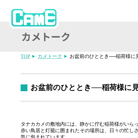
TOP
カメトーク
お盆前のひととき──稲荷様に
お盆前のひととき──稲荷様に
タナカカメの敷地内には、静かに佇む稲荷様がいら
赤い鳥居と灯籠に囲まれたその場所は、日々の忙し
気に包まれています。