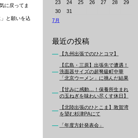
23
24
25
26
27
28
29
元気に戻ってま
30
31
に」と願いを込
7月
最近の投稿
【九州出張でのひとコマ】
【広島・三原】出張先で遭遇！
洗面器サイズの超弩級町中華
「北京ウーメン」に挑んだ結果
【甘みに感動…！保養所生まれ
の玉ねぎを味わい尽くす休日】
【北陸出張のひとこま】敦賀湾
を望む杉津PAにて
「年度方針発表会」