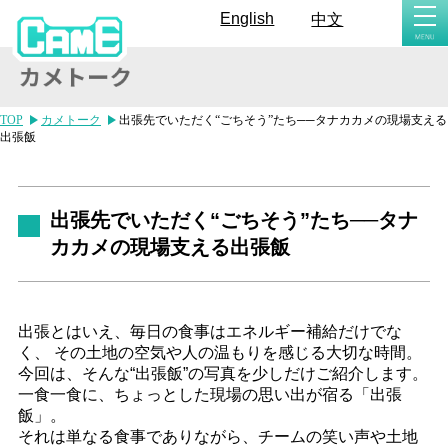
togg
English
中文
navi
TOP
カメトーク
出張先でいただく“ごちそう”たち──タナカカメの現場支える
出張飯
出張先でいただく“ごちそう”たち──タナ
カカメの現場支える出張飯
出張とはいえ、毎日の食事はエネルギー補給だけでな
く、 その土地の空気や人の温もりを感じる大切な時間。
今回は、そんな“出張飯”の写真を少しだけご紹介します。
一食一食に、ちょっとした現場の思い出が宿る「出張
飯」。
それは単なる食事でありながら、チームの笑い声や土地