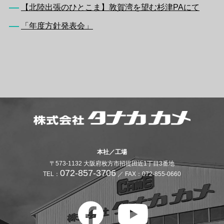
【北陸出張のひとこま】敦賀湾を望む杉津PAにて
「年度方針発表会」
本社／工場
〒573-1132 大阪府枚方市招提田近1丁目3番地
072-857-3706
TEL：
／ FAX：072-855-0660