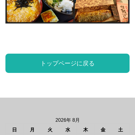
トップページに戻る
2026年 8月
日
月
火
水
木
金
土