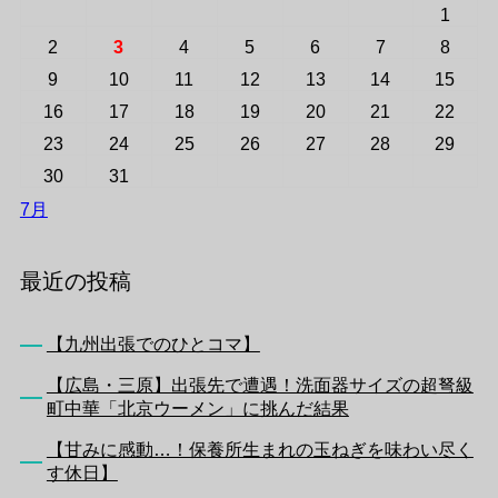
1
2
3
4
5
6
7
8
9
10
11
12
13
14
15
16
17
18
19
20
21
22
23
24
25
26
27
28
29
30
31
7月
最近の投稿
【九州出張でのひとコマ】
【広島・三原】出張先で遭遇！洗面器サイズの超弩級
町中華「北京ウーメン」に挑んだ結果
【甘みに感動…！保養所生まれの玉ねぎを味わい尽く
す休日】