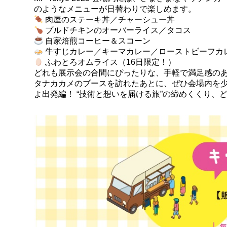
のようなメニューが日替わりで楽しめます。
肉屋のステーキ丼／チャーシュー丼
プルドチキンのオーバーライス／タコス
自家焙煎コーヒー＆スコーン
牛すじカレー／キーマカレー／ローストビーフカ
ふわとろオムライス（16日限定！）
どれも展示会の合間にぴったりな、手軽で満足感の
タナカカメのブースを訪れたあとに、ぜひ会場内を少
よ出発編！ “技術と想いを届ける旅”の締めくくり、