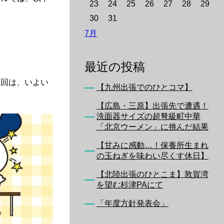
23
24
25
26
27
28
29
30
31
7月
最近の投稿
次回は、いよい
【九州出張でのひとコマ】
【広島・三原】出張先で遭遇！
洗面器サイズの超弩級町中華
「北京ウーメン」に挑んだ結果
【甘みに感動…！保養所生まれ
の玉ねぎを味わい尽くす休日】
【北陸出張のひとこま】敦賀湾
を望む杉津PAにて
「年度方針発表会」