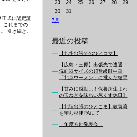
23
24
25
26
27
28
29
30
31
り正式に認定証
7月
 これまでの
。 引き続き、
最近の投稿
【九州出張でのひとコマ】
【広島・三原】出張先で遭遇！
洗面器サイズの超弩級町中華
「北京ウーメン」に挑んだ結果
【甘みに感動…！保養所生まれ
の玉ねぎを味わい尽くす休日】
【北陸出張のひとこま】敦賀湾
を望む杉津PAにて
「年度方針発表会」