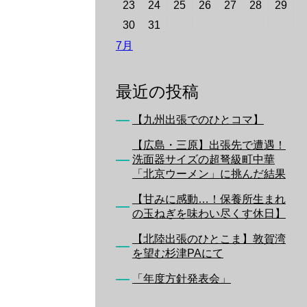
23
24
25
26
27
28
29
30
31
7月
最近の投稿
【九州出張でのひとコマ】
【広島・三原】出張先で遭遇！
洗面器サイズの超弩級町中華
「北京ウーメン」に挑んだ結果
【甘みに感動…！保養所生まれ
の玉ねぎを味わい尽くす休日】
【北陸出張のひとこま】敦賀湾
を望む杉津PAにて
「年度方針発表会」