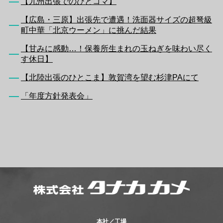
【九州出張でのひとコマ】
【広島・三原】出張先で遭遇！洗面器サイズの超弩級
町中華「北京ウーメン」に挑んだ結果
【甘みに感動…！保養所生まれの玉ねぎを味わい尽く
す休日】
【北陸出張のひとこま】敦賀湾を望む杉津PAにて
「年度方針発表会」
本社／工場