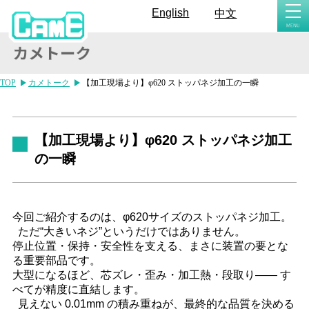
togg
English
中文
navi
TOP
カメトーク
【加工現場より】φ620 ストッパネジ加工の一瞬
【加工現場より】φ620 ストッパネジ加工
の一瞬
今回ご紹介するのは、φ620サイズのストッパネジ加工。
ただ“大きいネジ”というだけではありません。
停止位置・保持・安全性を支える、まさに装置の要とな
る重要部品です。
大型になるほど、芯ズレ・歪み・加工熱・段取り―― す
べてが精度に直結します。
見えない 0.01mm の積み重ねが、最終的な品質を決める