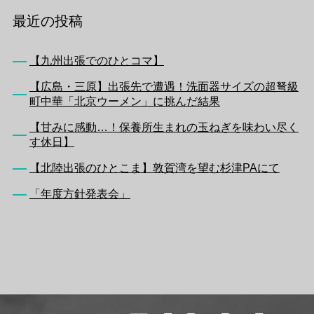
最近の投稿
【九州出張でのひとコマ】
【広島・三原】出張先で遭遇！洗面器サイズの超弩級
町中華「北京ウーメン」に挑んだ結果
【甘みに感動…！保養所生まれの玉ねぎを味わい尽く
す休日】
【北陸出張のひとこま】敦賀湾を望む杉津PAにて
「年度方針発表会」