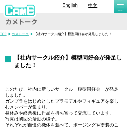
togg
English
中文
navi
TOP
カメトーク
【社内サークル紹介】模型同好会が発足しました！
【社内サークル紹介】模型同好会が発足し
ました！
このたび、社内に新しいサークル「模型同好会」が発足
しました。
ガンプラをはじめとしたプラモデルやフィギュアを楽し
むメンバーが集まり、
昼休みや終業後に作品を持ち寄って交流しています。
写真は初回の活動の様子。
それぞれが自慢の機体を並べて、ポージングや塗装のこ