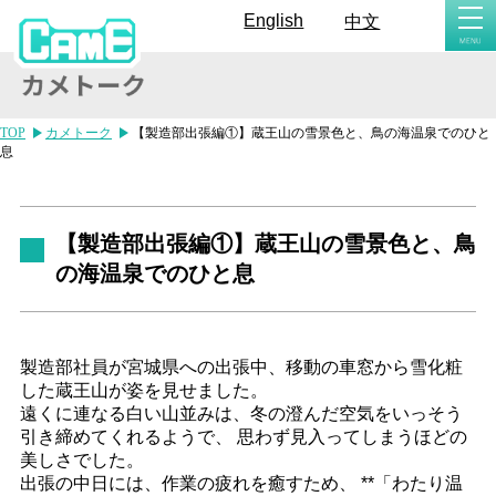
togg
English
中文
navi
TOP
カメトーク
【製造部出張編①】蔵王山の雪景色と、鳥の海温泉でのひと
息
【製造部出張編①】蔵王山の雪景色と、鳥
の海温泉でのひと息
製造部社員が宮城県への出張中、移動の車窓から雪化粧
した蔵王山が姿を見せました。
遠くに連なる白い山並みは、冬の澄んだ空気をいっそう
引き締めてくれるようで、 思わず見入ってしまうほどの
美しさでした。
出張の中日には、作業の疲れを癒すため、 **「わたり温