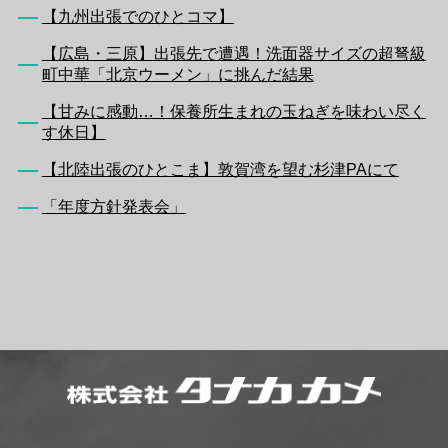
【九州出張でのひとコマ】
【広島・三原】出張先で遭遇！洗面器サイズの超弩級
町中華「北京ウーメン」に挑んだ結果
【甘みに感動…！保養所生まれの玉ねぎを味わい尽く
す休日】
【北陸出張のひとこま】敦賀湾を望む杉津PAにて
「年度方針発表会」