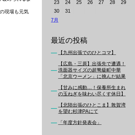
23
24
25
26
27
28
29
30
31
冬の現場も元気
7月
最近の投稿
【九州出張でのひとコマ】
【広島・三原】出張先で遭遇！
洗面器サイズの超弩級町中華
「北京ウーメン」に挑んだ結果
【甘みに感動…！保養所生まれ
の玉ねぎを味わい尽くす休日】
【北陸出張のひとこま】敦賀湾
を望む杉津PAにて
「年度方針発表会」