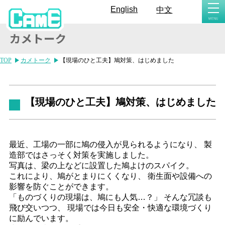
togg
English
中文
navi
TOP
カメトーク
【現場のひと工夫】鳩対策、はじめました
【現場のひと工夫】鳩対策、はじめました
最近、工場の一部に鳩の侵入が見られるようになり、 製
造部ではさっそく対策を実施しました。
写真は、梁の上などに設置した鳩よけのスパイク。
これにより、鳩がとまりにくくなり、 衛生面や設備への
影響を防ぐことができます。
「ものづくりの現場は、鳩にも人気…？」 そんな冗談も
飛び交いつつ、 現場では今日も安全・快適な環境づくり
に励んでいます。