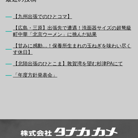
【九州出張でのひとコマ】
【広島・三原】出張先で遭遇！洗面器サイズの超弩級
町中華「北京ウーメン」に挑んだ結果
【甘みに感動…！保養所生まれの玉ねぎを味わい尽く
す休日】
【北陸出張のひとこま】敦賀湾を望む杉津PAにて
「年度方針発表会」